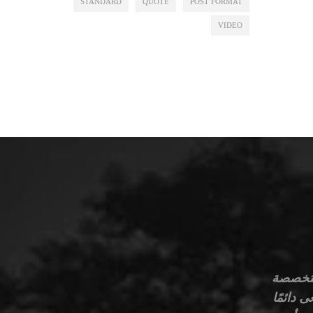
STANDARD
QUOTE
POST FORMAT
VIDEO
م للمقاولات هي مؤسسة رائدة تأسست عام 2010، متخصصة
 دائمًا