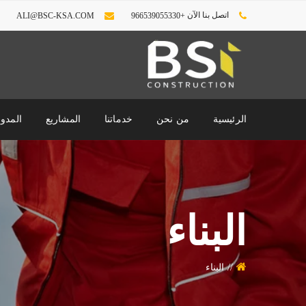
اتصل بنا الآن
ALI@BSC-KSA.COM
+966539055330
الرئيسية
من نحن
خدماتنا
المشاريع
المدون
البناء
البناء