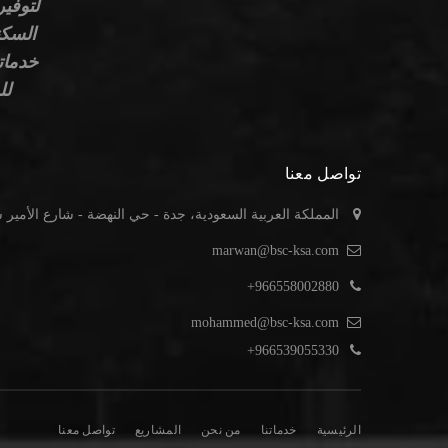
لتوفير
السكن
خدماته
لل
تواصل معنا
المملكة العربية السعودية، جدة - حي النهضة - شارع الأمير
marwan@bsc-ksa.com
966558002880+
mohammed@bsc-ksa.com
966539055330+
الرئيسية
خدماتنا
من نحن
المشاريع
تواصل معنا